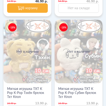
46.90 р.
46.90 р.
54.50 р.
54.50 р.
В корзину
Нет на складе
-18%
-18%
Нет в наличии
Нет в наличии
Мягкая игрушка TXT K
Мягкая игрушка TXT K
Pop K-Pop Тэхён брелок
Pop K-Pop Субин брелок
Тхт Кпоп
Тхт Кпоп
13.90 р.
13.90 р.
16.90 р.
16.90 р.