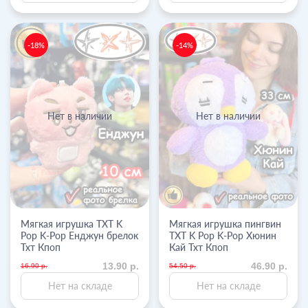
-18%
-14%
Нет в наличии
Нет в наличии
Мягкая игрушка TXT K
Мягкая игрушка пингвин
Pop K-Pop Енджун брелок
TXT K Pop K-Pop Хюнин
Тхт Кпоп
Кай Тхт Кпоп
13.90 р.
46.90 р.
16.90 р.
54.50 р.
Нет на складе
Нет на складе