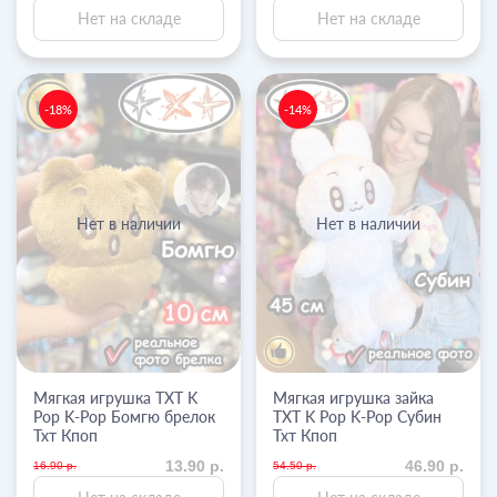
Нет на складе
Нет на складе
-18%
-14%
Нет в наличии
Нет в наличии
Мягкая игрушка TXT K
Мягкая игрушка зайка
Pop K-Pop Бомгю брелок
TXT K Pop K-Pop Субин
Тхт Кпоп
Тхт Кпоп
13.90 р.
46.90 р.
16.90 р.
54.50 р.