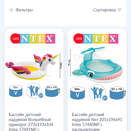
Фильтры
Сортировка
-16%
-16%
Бассейн детский
Бассейн детский
надувной Волшебный
надувной Кит 201х196х91
единорог 272х193х104
Intex 57440NP с
Intex 57441NP с
распылителем