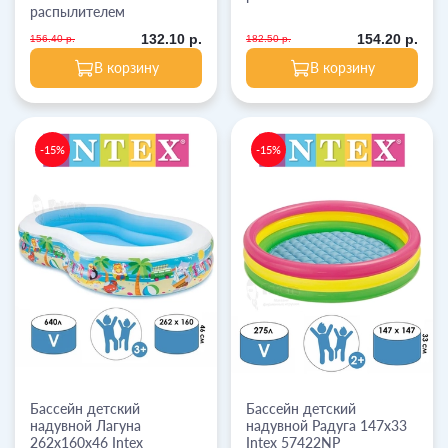
распылителем
132.10 р.
154.20 р.
156.40 р.
182.50 р.
В корзину
В корзину
-15%
-15%
Бассейн детский
Бассейн детский
надувной Лагуна
надувной Радуга 147х33
262х160х46 Intex
Intex 57422NP