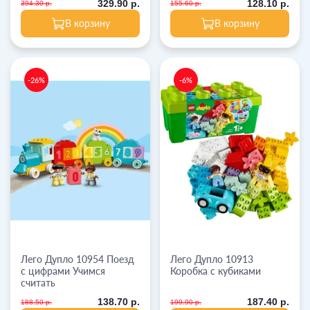
329.90 р.
128.10 р.
394.30 р.
155.60 р.
В корзину
В корзину
-26%
-6%
Лего Дупло 10954 Поезд
Лего Дупло 10913
с цифрами Учимся
Коробка с кубиками
считать
138.70 р.
187.40 р.
188.50 р.
199.90 р.