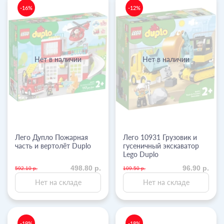
-16%
-12%
Нет в наличии
Нет в наличии
Лего Дупло Пожарная
Лего 10931 Грузовик и
часть и вертолёт Duplo
гусеничный экскаватор
Lego Duplo
498.80 р.
96.90 р.
592.10 р.
109.50 р.
Нет на складе
Нет на складе
-19%
-18%