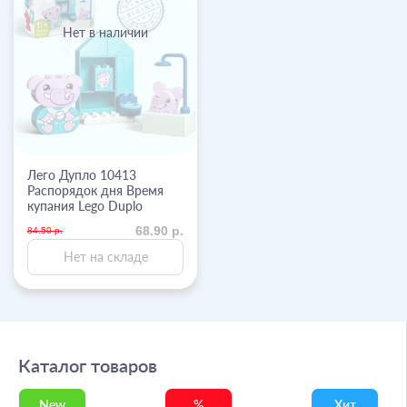
Нет в наличии
Лего Дупло 10413
Распорядок дня Время
купания Lego Duplo
68.90 р.
84.50 р.
Нет на складе
Каталог товаров
New
%
Хит