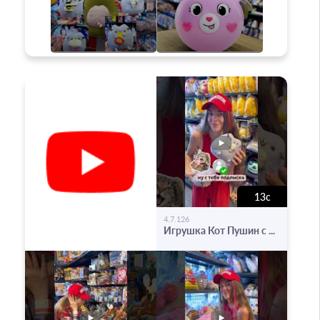
13с
-
4.7.126
Игрушка Кот Пушин с ...