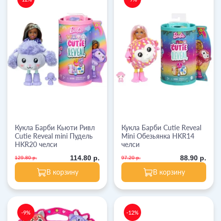
Кукла Барби Кьюти Ривл
Кукла Барби Cutie Reveal
Cutie Reveal mini Пудель
Mini Обезьянка HKR14
HKR20 челси
челси
114.80 р.
88.90 р.
129.80 р.
97.20 р.
В корзину
В корзину
-9%
-12%