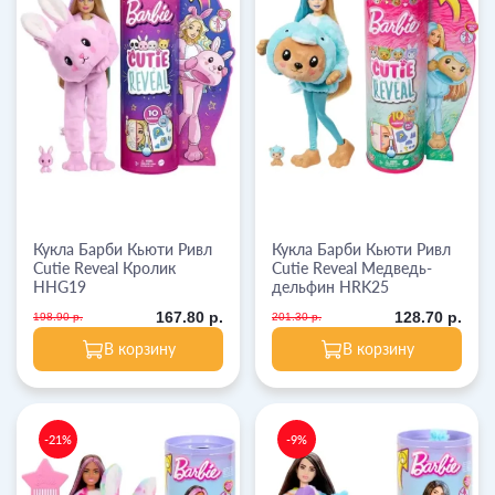
Кукла Барби Кьюти Ривл
Кукла Барби Кьюти Ривл
Cutie Reveal Кролик
Cutie Reveal Медведь-
HHG19
дельфин HRK25
167.80 р.
128.70 р.
198.90 р.
201.30 р.
В корзину
В корзину
-21%
-9%