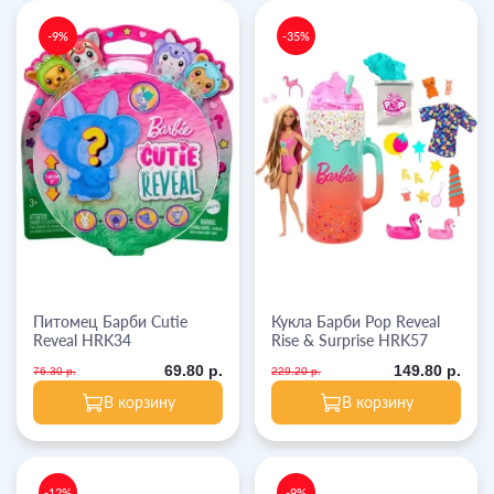
-9%
-35%
Питомец Барби Cutie
Кукла Барби Pop Reveal
Reveal HRK34
Rise & Surprise HRK57
69.80 р.
149.80 р.
76.30 р.
229.20 р.
В корзину
В корзину
-12%
-9%