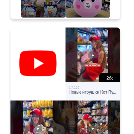
26с
-
8.7.126
Новые игрушки Кот Пу...