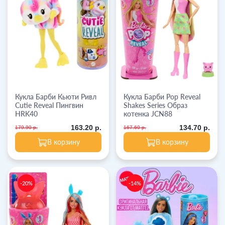
Кукла Барби Кьюти Ривл
Кукла Барби Pop Reveal
Cutie Reveal Пингвин
Shakes Series Образ
HRK40
котенка JCN88
163.20 р.
134.70 р.
179.90 р.
167.60 р.
В корзину
В корзину
-20%
-14%