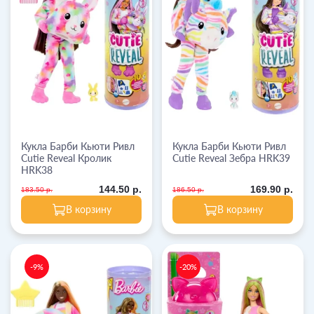
Кукла Барби Кьюти Ривл
Кукла Барби Кьюти Ривл
Cutie Reveal Кролик
Cutie Reveal Зебра HRK39
HRK38
144.50 р.
169.90 р.
183.50 р.
186.50 р.
В корзину
В корзину
-9%
-20%