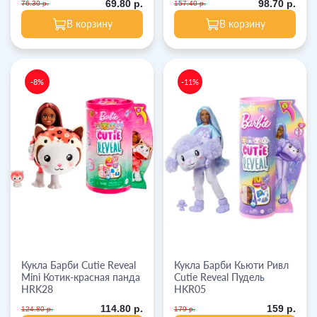
69.80 р.
98.70 р.
76.30 р.
157.40 р.
В корзину
В корзину
-8%
-11%
Кукла Барби Cutie Reveal
Кукла Барби Кьюти Ривл
Mini Котик-красная панда
Cutie Reveal Пудель
HRK28
HKR05
114.80 р.
159 р.
124.80 р.
179 р.