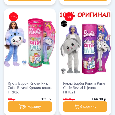
-11%
-9%
Кукла Барби Кьюти Ривл
Кукла Барби Кьюти Ривл
Cutie Reveal Кролик-коала
Cutie Reveal Щенок
HRK26
HHG21
159 р.
144.90 р.
179 р.
159.90 р.
В корзину
В корзину