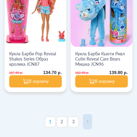
Кукла Барби Pop Reveal
Кукла Барби Кьюти Ривл
Shakes Series Образ
Cutie Reveal Care Bears
кролика JCN87
Мишка JCN96
134.70 р.
139.80 р.
167.60 р.
162.90 р.
В корзину
В корзину
1
2
3