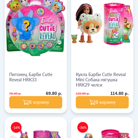
Питомец Барби Cutie
Кукла Барби Cutie Reveal
Reveal HRK33
Mini Собака-лягушка
HRK29 челси
69.80 р.
114.80 р.
76.40 р.
129.80 р.
В корзину
В корзину
-16%
-36%