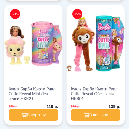
-21%
-22%
Кукла Барби Кьюти Ривл
Кукла Барби Кьюти Ривл
Cutie Reveal Mini Лев
Cutie Reveal Обезьянка
челси HKR21
HKR01
119 р.
139 р.
150 р.
179 р.
В корзину
В корзину