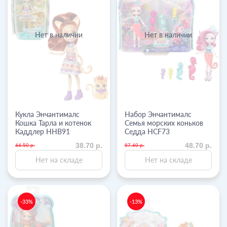
Нет в наличии
Нет в наличии
Кукла Энчантималс
Набор Энчантималс
Кошка Тарла и котенок
Семья морских коньков
Каддлер HHB91
Седда HCF73
38.70 р.
48.70 р.
44.50 р.
67.40 р.
Нет на складе
Нет на складе
-33%
-13%