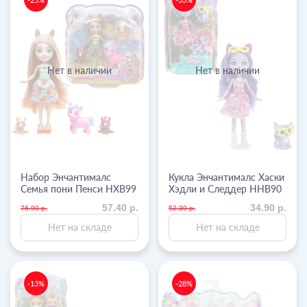
Нет в наличии
Нет в наличии
Набор Энчантималс
Кукла Энчантималс Хаски
Семья пони Пенси HXB99
Хэдли и Следдер HHB90
57.40 р.
34.90 р.
76.90 р.
52.30 р.
Нет на складе
Нет на складе
-13%
-28%