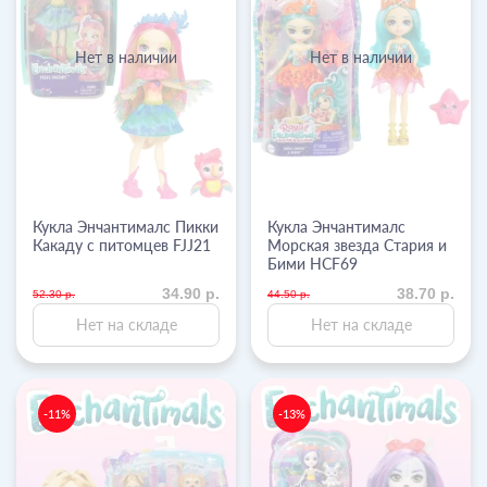
Нет в наличии
Нет в наличии
Кукла Энчантималс Пикки
Кукла Энчантималс
Какаду с питомцев FJJ21
Морская звезда Стария и
Бими HCF69
34.90 р.
38.70 р.
52.30 р.
44.50 р.
Нет на складе
Нет на складе
-11%
-13%