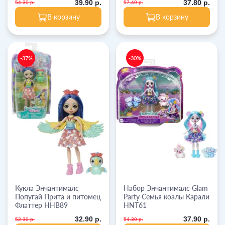
39.90 р.
37.80 р.
54.30 р.
57.40 р.
В корзину
В корзину
-37%
-30%
Кукла Энчантималс
Набор Энчантималс Glam
Попугай Прита и питомец
Party Семья коалы Карали
Флаттер HHB89
HNT61
32.90 р.
37.90 р.
52.30 р.
54.30 р.