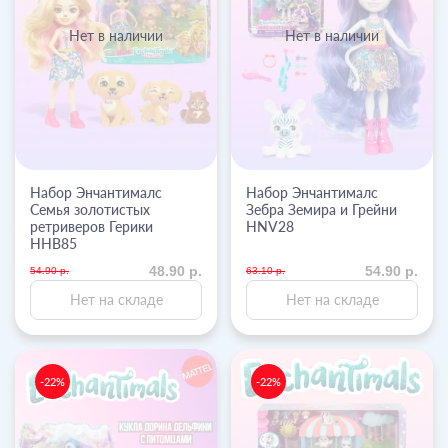
Нет в наличии
Нет в наличии
Набор Энчантималс
Набор Энчантималс
Семья золотистых
Зебра Земира и Грейни
ретриверов Герики
HNV28
HHB85
48.90 р.
54.90 р.
54.90 р.
63.10 р.
Нет на складе
Нет на складе
-22%
-22%