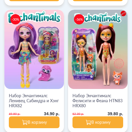
-30%
-36%
Набор Энчантималс
Набор Энчантималс
Ленивец Сабиндра и Хэнг
Фелисити и Феана HTN83
HRX82
HRX80
34.90 р.
39.80 р.
49.80 р.
62.30 р.
В корзину
В корзину