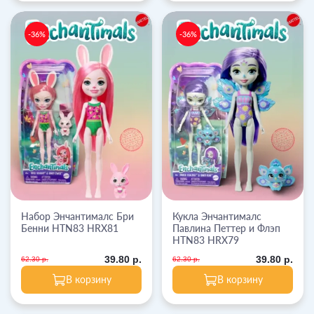
-36%
-36%
Набор Энчантималс Бри
Кукла Энчантималс
Бенни HTN83 HRX81
Павлина Петтер и Флэп
HTN83 HRX79
39.80 р.
39.80 р.
62.30 р.
62.30 р.
В корзину
В корзину