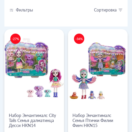
Фильтры
Сортировка
-27%
-34%
Набор Энчантималс City
Набор Энчантималс
Tails Семья далматинца
Семья Птички Филии
Десси HKN14
Финч HKN15