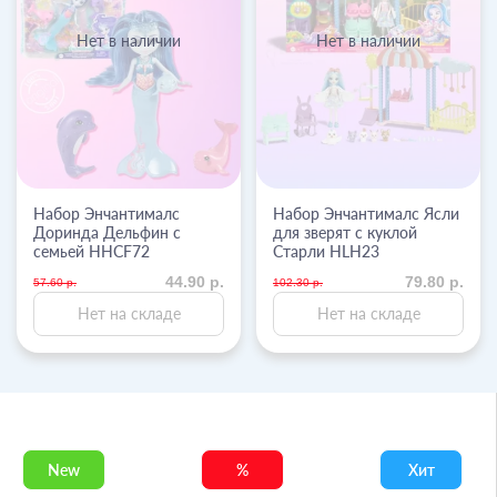
Нет в наличии
Нет в наличии
Набор Энчантималс
Набор Энчантималс Ясли
Доринда Дельфин с
для зверят с куклой
семьей HHCF72
Старли HLH23
44.90 р.
79.80 р.
57.60 р.
102.30 р.
Нет на складе
Нет на складе
New
%
Хит