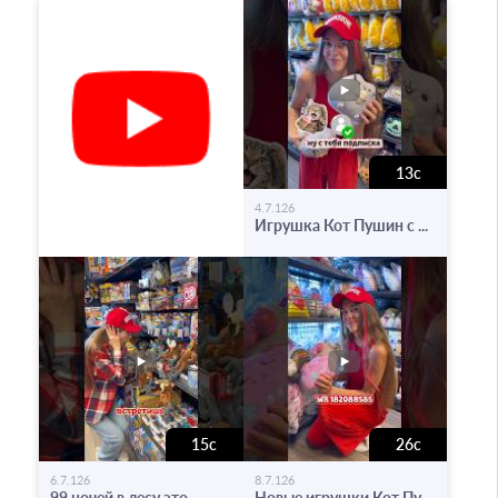
13с
-
4.7.126
Игрушка Кот Пушин с ...
15с
26с
-
-
6.7.126
8.7.126
99 ночей в лесу это ...
Новые игрушки Кот Пу...