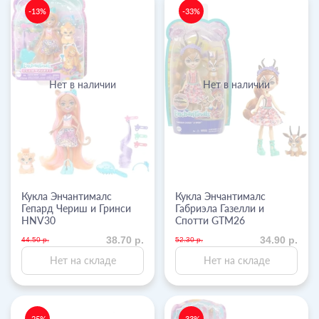
-13%
-33%
Нет в наличии
Нет в наличии
Кукла Энчантималс
Кукла Энчантималс
Гепард Чериш и Гринси
Габриэла Газелли и
HNV30
Спотти GTM26
38.70 р.
34.90 р.
44.50 р.
52.30 р.
Нет на складе
Нет на складе
-25%
-33%