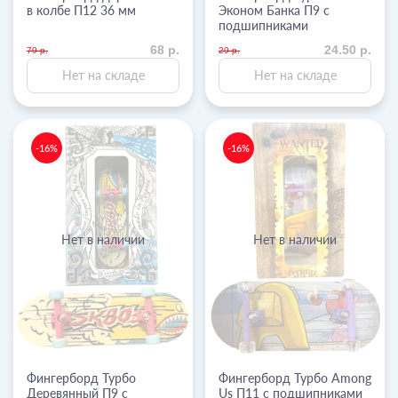
в колбе П12 36 мм
Эконом Банка П9 с
подшипниками
68 р.
24.50 р.
79 р.
29 р.
Нет на складе
Нет на складе
-16%
-16%
Нет в наличии
Нет в наличии
Фингерборд Турбо
Фингерборд Турбо Among
Деревянный П9 с
Us П11 с подшипниками