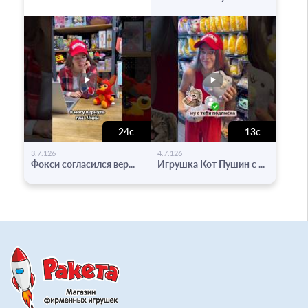
24с
13с
-
-
3.7.126
4.7.126
Фокси согласился вер...
Игрушка Кот Пушин с ...