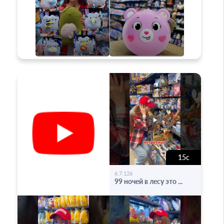
15с
-
6.7.126
99 ночей в лесу это ...