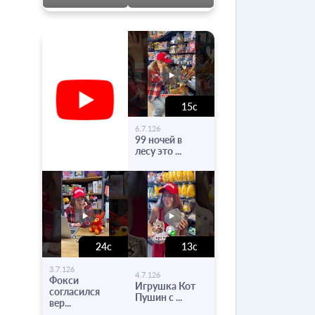
15с
-
6.7.126
99 ночей в
лесу это ...
24с
13с
-
-
3.7.126
4.7.126
Фокси
Игрушка Кот
согласился
Пушин с ...
вер...