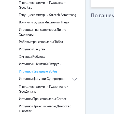
Тянущиеся фигурки Гуджитсу -
GooJitZu
По вашем
Тянущиеся фигурки Stretch Armstrong
Волчки игрушки Инфинити Надо
Игрушки трансформеры Дикие
Скричеры
Роботы трансформеры Тобот
Игрушки Бакуган
Фигурки Роблокс
Игрушки Щенячий Патруль
Игрушки Звездные Войны
Игрушки фигурки Супергерои
Тянущиеся фигурки Гудзонианс -
GooZonians
Игрушки Трансформеры Carbot
Игрушки Трансформеры Диностер -
Dinoster