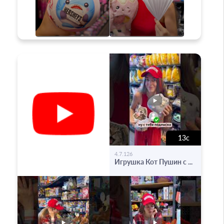
13с
-
4.7.126
Игрушка Кот Пушин с ...