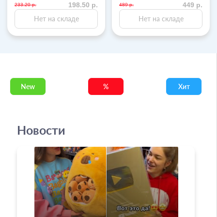
198.50 р.
449 р.
233.20 р.
489 р.
Нет на складе
Нет на складе
New
%
Хит
Новости