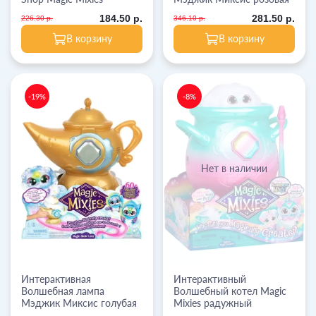
184.50 р.
281.50 р.
226.30 р.
346.10 р.
В корзину
В корзину
-19%
-8%
Нет в наличии
Интерактивная
Интерактивный
Волшебная лампа
Волшебный котел Magic
Мэджик Миксис голубая
Mixies радужный