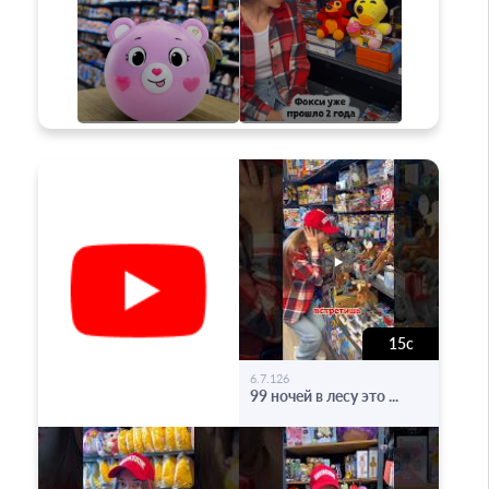
15с
-
6.7.126
99 ночей в лесу это ...