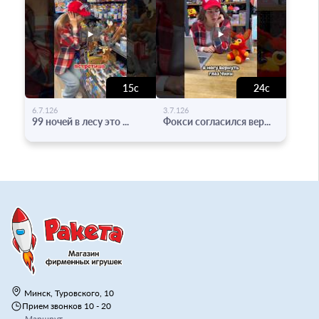
15с
24с
-
-
6.7.126
3.7.126
99 ночей в лесу это ...
Фокси согласился вер...
Минск, Туровского, 10
Прием звонков 10 - 20
Маршрут