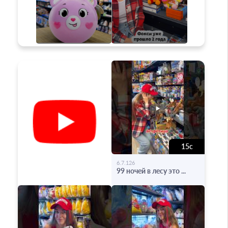
15с
-
6.7.126
99 ночей в лесу это ...