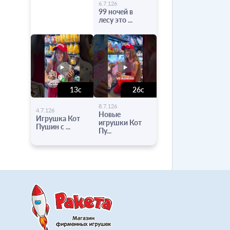
-
6.7.126
99 ночей в
лесу это ...
13с
26с
-
-
8.7.126
4.7.126
Новые
Игрушка Кот
игрушки Кот
Пушин с ...
Пу...