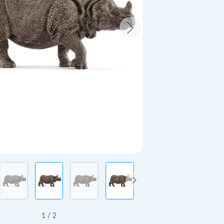
1
/
2