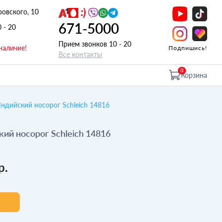
ровского, 10
671-5000
0 - 20
Прием звонков 10 - 20
наличие!
Подпишись!
Все контакты
0
Корзина
ндийский носорог Schleich 14816
ий носорог Schleich 14816
р.