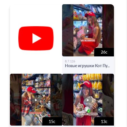
26с
-
8.7.126
Новые игрушки Кот Пу...
15с
13с