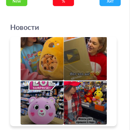
New
%
Хит
Новости