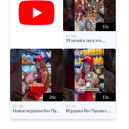
15с
-
6.7.126
99 ночей в лесу это ...
26с
13с
-
-
8.7.126
4.7.126
Новые игрушки Кот Пу...
Игрушка Кот Пушин с ...