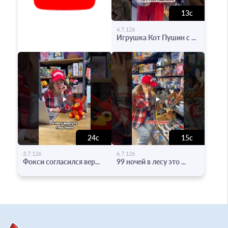
13с
-
4.7.126
Игрушка Кот Пушин с ...
24с
15с
-
-
3.7.126
6.7.126
Фокси согласился вер...
99 ночей в лесу это ...