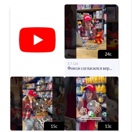
24с
-
3.7.126
Фокси согласился вер...
15с
13с