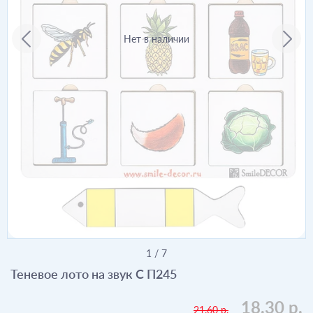
Нет в наличии
1
/
7
Теневое лото на звук С П245
18.30 р.
21.60 р.