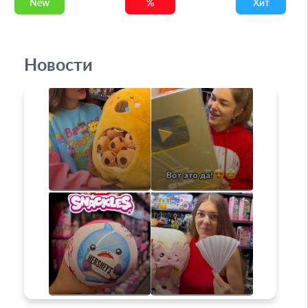
New
%
Хит
Новости