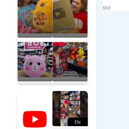
10.0
15с