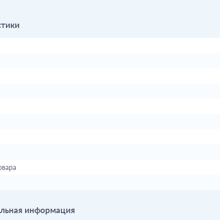
стики
овара
льная информация