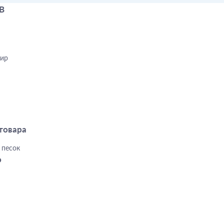
B
ир
товара
 песок
о