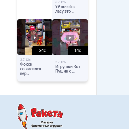
-
6.7.126
99 ночей в
лесу это ...
24с
14с
-
-
3.7.126
2.7.126
Фокси
Игрушки Кот
согласился
Пушин с ...
вер...