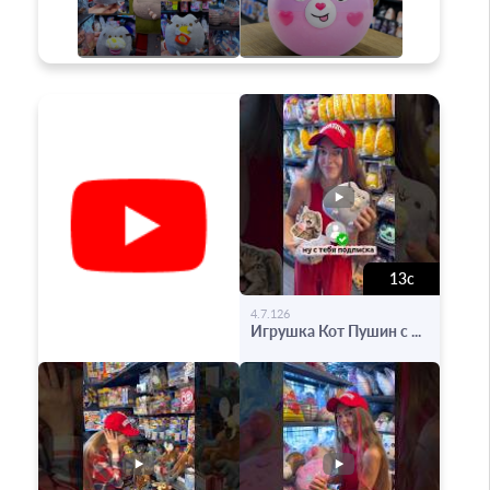
13с
-
4.7.126
Игрушка Кот Пушин с ...