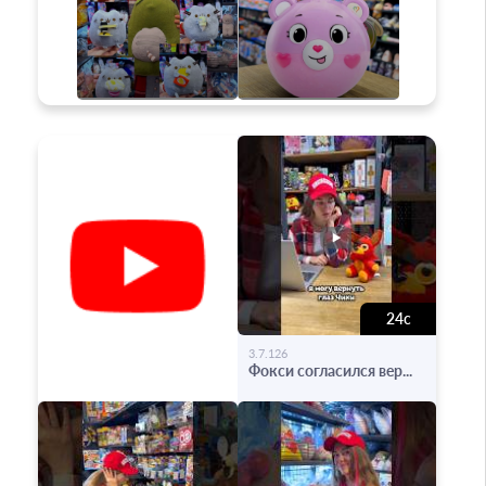
24с
-
3.7.126
Фокси согласился вер...