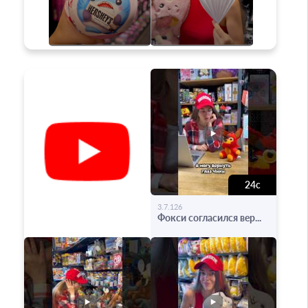
24с
-
3.7.126
Фокси согласился вер...