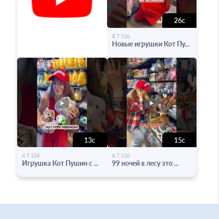
26с
-
8.7.126
Новые игрушки Кот Пу...
13с
15с
-
-
4.7.126
6.7.126
Игрушка Кот Пушин с ...
99 ночей в лесу это ...