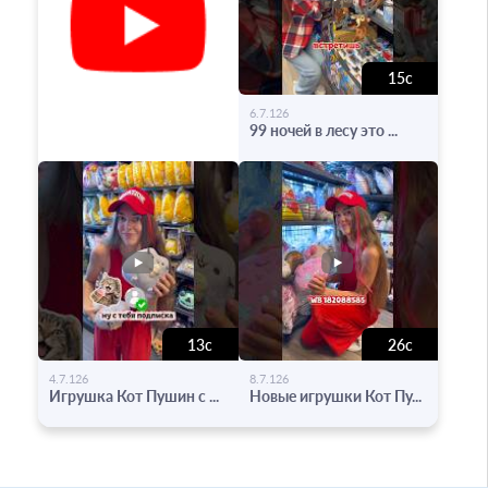
15с
-
6.7.126
99 ночей в лесу это ...
13с
26с
-
-
4.7.126
8.7.126
Игрушка Кот Пушин с ...
Новые игрушки Кот Пу...