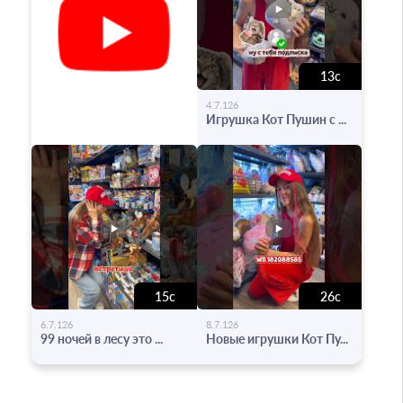
13с
-
4.7.126
Игрушка Кот Пушин с ...
15с
26с
-
-
6.7.126
8.7.126
99 ночей в лесу это ...
Новые игрушки Кот Пу...