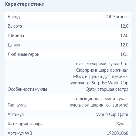
Характеристики
Бренд
LOL Surprise
Высота
12.0
Ширина
12.0
Длина
12.0
Любимые герои
LOL
с аксессуарами, кукла Лол
Сюрприз в шаре оригинал
MGA, игрушки для девочек,
куколка Lol Surprise World Cup
Особенности куклы
Qatar старшая сестра
коллекционная, мини-кукла,
Тип куклы
кукла лол шарик l.o.l. surprise!
Артикул
World Cup Qatar
Категория товара
Куклы
Артикул WB
192601068