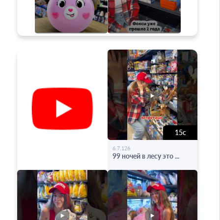
15с
-
6.7.126
99 ночей в лесу это ...