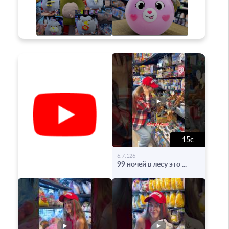
15с
-
6.7.126
99 ночей в лесу это ...