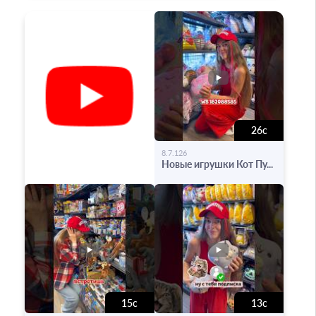
26с
-
8.7.126
Новые игрушки Кот Пу...
15с
13с