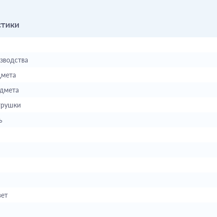
стики
зводства
дмета
дмета
грушки
ь
вет