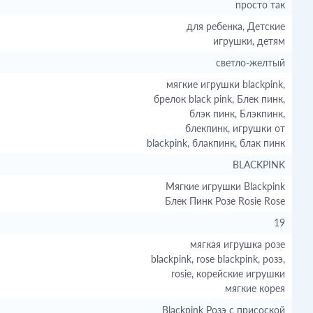
просто так
для ребенка, Детские
игрушки, детям
светло-желтый
мягкие игрушки blackpink,
брелок black pink, Блек пинк,
блэк пинк, Блэкпинк,
блекпинк, игрушки от
blackpink, блакпинк, блак пинк
BLACKPINK
Мягкие игрушки Blackpink
Блек Пинк Розе Rosie Rose
19
мягкая игрушка розе
blackpink, rose blackpink, розэ,
rosie, корейские игрушки
мягкие корея
Blackpink Розэ с присоской