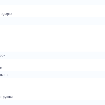
подарка
рои
ия
дмета
 игрушки