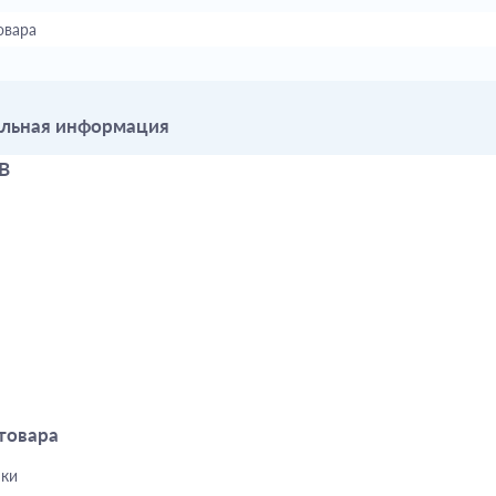
овара
льная информация
B
товара
шки