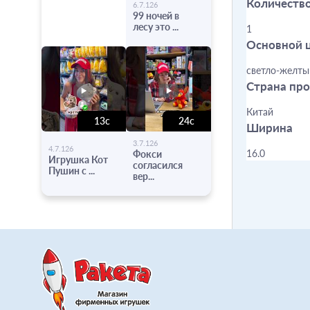
-
Количеств
6.7.126
99 ночей в
лесу это ...
1
Основной 
светло-желты
Страна пр
Китай
13с
24с
Ширина
-
-
3.7.126
4.7.126
16.0
Фокси
Игрушка Кот
согласился
Пушин с ...
вер...