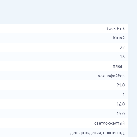
Black Pink
Китай
22
16
плюш
холлофайбер
21.0
1
16.0
15.0
светло-желтый
день рождения, новый год,