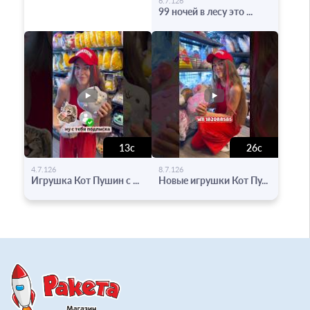
6.7.126
99 ночей в лесу это ...
13с
26с
-
-
4.7.126
8.7.126
Игрушка Кот Пушин с ...
Новые игрушки Кот Пу...