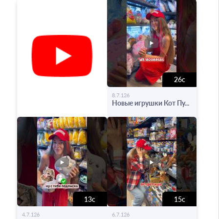
26с
-
8.7.126
Новые игрушки Кот Пу...
13с
15с
-
-
4.7.126
6.7.126